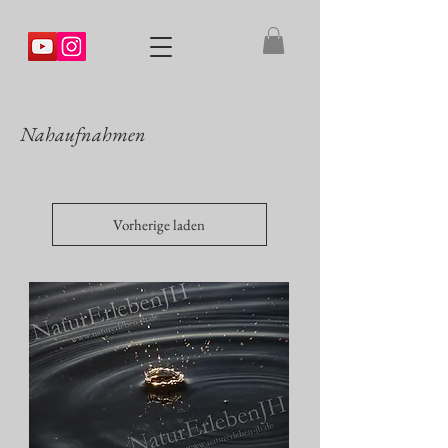
Nahaufnahmen
Vorherige laden