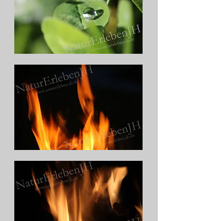
Wasserperle
auf
Kleeblatt
Feuerflammen2